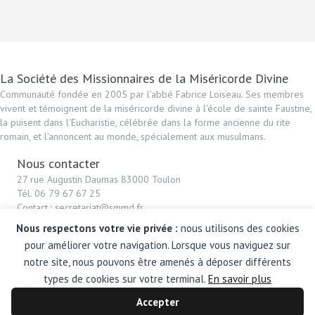
La Société des Missionnaires de la Miséricorde Divine
Communauté fondée en 2005 par l'abbé Fabrice Loiseau. Ses membres
vivent et témoignent de la miséricorde divine à l'école de sainte Faustine,
la puisent dans l'Eucharistie, célébrée dans la forme ancienne du rite
romain, et l'annoncent au monde, spécialement aux musulmans.
Nous contacter
27 rue Augustin Daumas 83000 Toulon
Tél. 06 79 67 67 25
Contact : secretariat@smmd.fr
Nous respectons votre vie privée :
nous utilisons des cookies
pour améliorer votre navigation. Lorsque vous naviguez sur
notre site, nous pouvons être amenés à déposer différents
types de cookies sur votre terminal.
En savoir plus
© 2026 - Missionnaires de la Miséricorde Divine - Tous droits
réservés
Accepter