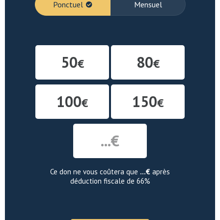
Ponctuel
Mensuel
SUGGESTIONS
*
50
80
€
€
100
150
€
€
...€
Ce don ne vous coûtera que
...
€
après
déduction fiscale de 66%