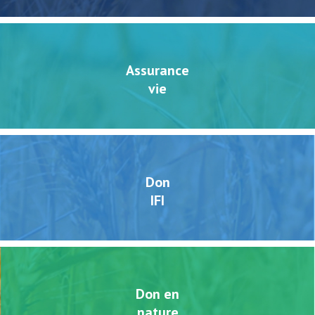
Assurance
vie
Don
IFI
Don en
nature